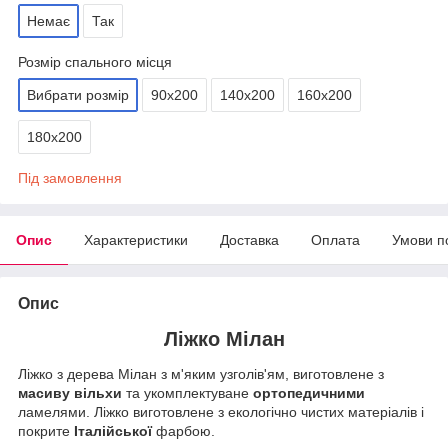
Немає
Так
Розмір спального місця
Вибрати розмір
90х200
140х200
160х200
180х200
Під замовлення
Опис
Характеристики
Доставка
Оплата
Умови п
Опис
Ліжко Мілан
Ліжко з дерева Мілан
з м'яким узголів'ям, виготовлене з
масиву вільхи
та укомплектуване
ортопедичними
ламелями. Ліжко виготовлене з екологічно чистих матеріалів і
покрите
Італійської
фарбою.