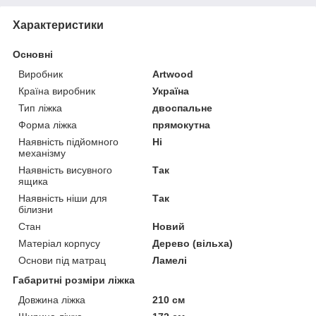
Характеристики
Основні
Виробник
Artwood
Країна виробник
Україна
Тип ліжка
двоспальне
Форма ліжка
прямокутна
Наявність підйомного
Ні
механізму
Наявність висувного
Так
ящика
Наявність ніши для
Так
білизни
Стан
Новий
Матеріал корпусу
Дерево (вільха)
Основи під матрац
Ламелі
Габаритні розміри ліжка
Довжина ліжка
210 см