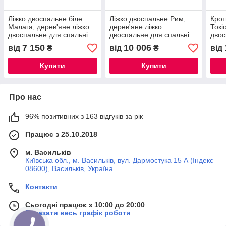
Ліжко двоспальне біле
Ліжко двоспальне Рим,
Крот
Малага, дерев'яне ліжко
дерев'яне ліжко
Токі
двоспальне для спальні
двоспальне для спальні
двос
7 150
10 006
від
₴
від
₴
від
Купити
Купити
Про нас
96% позитивних з 163 відгуків за рік
Працює з 25.10.2018
м. Васильків
Київська обл., м. Васильків, вул. Дармостука 15 А (Індекс
08600), Васильків, Україна
Контакти
Сьогодні працює з 10:00 до 20:00
Показати весь графік роботи