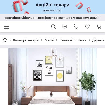
opendoors.kiev.ua – комфорт та затишок у вашому домі! Меб
Категорії товарів
Меблі
Спальні
Ліжка
Дерев'ян