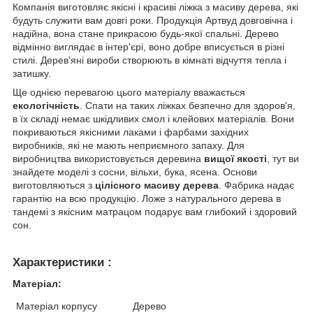
Компанія виготовляє якісні і красиві ліжка з масиву дерева, які
будуть служити вам довгі роки. Продукція Артвуд довговічна і
надійна, вона стане прикрасою будь-якої спальні. Дерево
відмінно виглядає в інтер'єрі, воно добре вписується в різні
стилі. Дерев'яні вироби створюють в кімнаті відчуття тепла і
затишку.
Ще однією перевагою цього матеріалу вважається
екологічність
. Спати на таких ліжках безпечно для здоров'я,
в їх складі немає шкідливих смол і клейових матеріалів. Вони
покриваються якісними лаками і фарбами західних
виробників, які не мають неприємного запаху. Для
виробництва використовується деревина
вищої якості
, тут ви
знайдете моделі з сосни, вільхи, бука, ясена. Основи
виготовляються з
цілісного масиву дерева
. Фабрика надає
гарантію на всю продукцію. Ложе з натурального дерева в
тандемі з якісним матрацом подарує вам глибокий і здоровий
сон.
Характеристики :
Матеріал:
Матеріал корпусу
Дерево