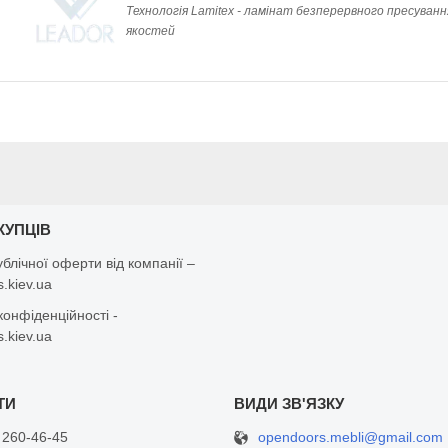
Технологія Lamitex - ламінат безперервного пресування
якостей
КУПЦІВ
ублічної оферти від компанії –
.kiev.ua
конфіденційності -
.kiev.ua
opendoors.mebli@gmail.com
 260-46-45