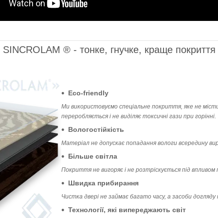
SINCROLAM ® - тонке, гнучке, краще покриття
Eco-friendly
Ми використовуємо спеціальне покриття, яке не міст
переробляється і не виділяє токсичні гази при горінні.
Вологостійкість
Матеріал не допускає попадання вологи всередину вир
Більше світла
Покриття не вигоряє і не розтріскується під впливом 
Швидка прибирання
Чистка двері не займає багато часу, а засоби догляду
Технології, які випереджають світ