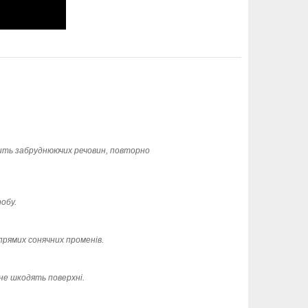
ить забруднюючих речовин, повторно
обу.
прямих сонячних променів.
 не шкодять поверхні.