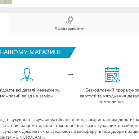
Характеристики
 НАШОМУ МАГАЗИНІ
→
відомте всі деталі менеджеру,
Безкоштовний прорахунок
можливий виїзд на заміри.
вартості та узгодження дета
замовлення.
робці, в сукупності з сучасним обладнанням, використанням дорогих 
ність, найкращі матеріали і технології в зв'язці з сучасним дизайн
і сучасних декорів і скла створюють атмосферу, в якій добре працю
покриття «SINCROLAM».