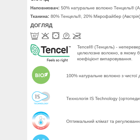
Наповнювач:
50% натуральне волокно Тенцель® (Авст
Тканина:
80% Тенцель®, 20% Мікрофайбер (Австрія
ДОГЛЯД
Tencel® (Тенцель) - непереве
целюлозне волокно, в якому б
коефіцієнт випаровування.
100% натуральне волокно з чистої
Технологія IS Technology (ортопеди
Оптимальний клімат та регулювання