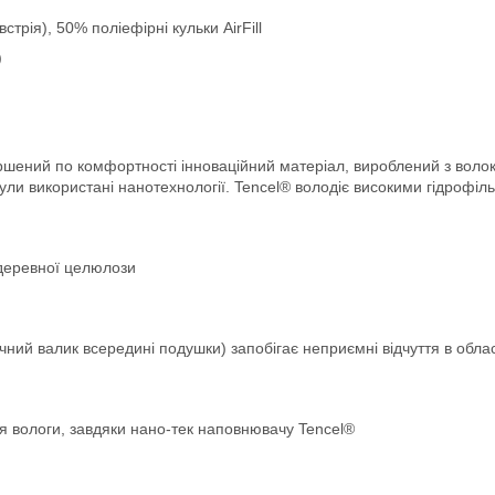
рія), 50% поліефірні кульки AirFill
)
ршений по комфортності інноваційний матеріал, вироблений з воло
ули використані нанотехнології. Tencel® володіє високими гідрофі
 деревної целюлози
чний валик всередині подушки) запобігає неприємні відчуття в облас
 вологи, завдяки нано-тек наповнювачу Tencel®