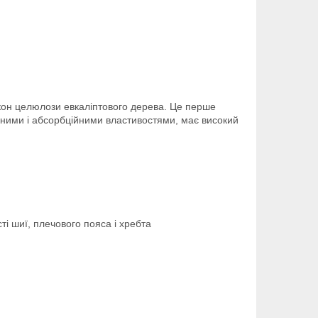
кон целюлози евкаліптового дерева. Це перше
льними і абсорбційними властивостями, має високий
ті шиї, плечового пояса і хребта