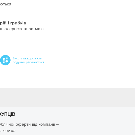
юються
рій і грибків
ть алергією та астмою
КУПЦІВ
ублічної оферти від компанії –
.kiev.ua