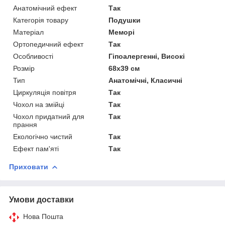
Анатомічний ефект
Так
Категорія товару
Подушки
Матеріал
Меморі
Ортопедичний ефект
Так
Особливості
Гіпоалергенні, Високі
Розмір
68х39 см
Тип
Анатомічні, Класичні
Циркуляція повітря
Так
Чохол на змійці
Так
Чохол придатний для
Так
прання
Екологічно чистий
Так
Ефект пам'яті
Так
Приховати
Умови доставки
Нова Пошта