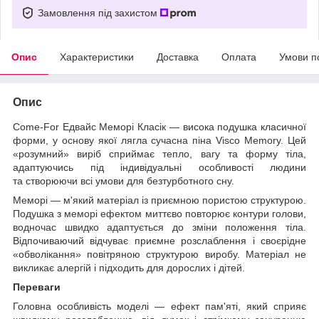
Замовлення під захистом
Опис
Характеристики
Доставка
Оплата
Умови п
Опис
Come-For Едвайс Меморі Класік — висока подушка класичної
форми, у основу якої лягла сучасна піна Visco Memory. Цей
«розумний» виріб сприймає тепло, вагу та форму тіла,
адаптуючись під індивідуальні особливості людини
та створюючи всі умови для безтурботного сну.
Меморі — м'який матеріал із приємною пористою структурою.
Подушка з меморі ефектом миттєво повторює контури голови,
водночас швидко адаптується до зміни положення тіла.
Відпочиваючий відчуває приємне розслаблення і своєрідне
«обволікання» повітряною структурою виробу. Матеріал не
викликає алергій і підходить для дорослих і дітей.
Переваги
Головна особливість моделі — ефект пам'яті, який сприяє