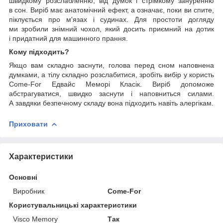
швидкому розслабленню, від думок і стрімкому зануренню
в сон. Виріб має анатомічний ефект, а означає, поки ви спите,
піклується про м'язах і судинах. Для простоти догляду
ми зробили знімний чохол, який досить приємний на дотик
і придатний для машинного прання.
Кому підходить?
Якщо вам складно заснути, голова перед сном наповнена
думками, а тілу складно розслабитися, зробіть вибір у користь
Come-For Едвайс Меморі Класік. Виріб допоможе
абстрагуватися, швидко заснути і наповниться силами.
А завдяки безпечному складу вона підходить навіть алергікам.
Приховати
Характеристики
Основні
Виробник
Come-For
Користувальницькі характеристики
Visco Memory
Так