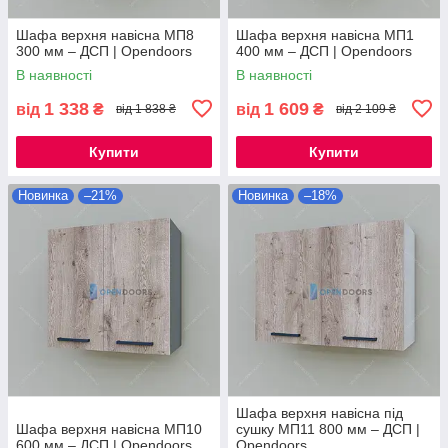
Шафа верхня навісна МП8
Шафа верхня навісна МП1
300 мм – ДСП | Opendoors
400 мм – ДСП | Opendoors
В наявності
В наявності
1 338
1 609
від
₴
від
₴
від 1 838 ₴
від 2 109 ₴
Купити
Купити
Новинка
–21%
Новинка
–18%
Шафа верхня навісна під
Шафа верхня навісна МП10
сушку МП11 800 мм – ДСП |
600 мм – ДСП | Opendoors
Opendoors