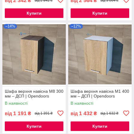
2 342
2 564
від
₴
від
₴
від 2 842 ₴
від 3 064 ₴
Купити
Купити
–14%
–12%
Шафа верхня навісна М8 300
Шафа верхня навісна М1 400
мм – ДСП | Opendoors
мм – ДСП | Opendoors
В наявності
В наявності
1 191
1 432
від
₴
від
₴
від 1 391 ₴
від 1 632 ₴
Купити
Купити