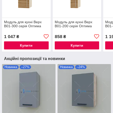
Модуль для кухні Верх
Модуль для кухні Верх
Моду
В01-300 серія Оптима
В01-200 серія Оптима
В01-
1 047
858
1 1
₴
₴
Купити
Купити
Акційні пропозиції та новинки
Новинка
–27%
Новинка
–24%