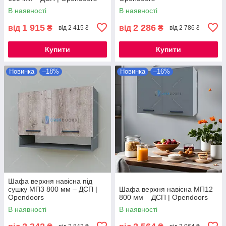
В наявності
В наявності
1 915
2 286
від
₴
від
₴
від 2 415 ₴
від 2 786 ₴
Купити
Купити
Новинка
–18%
Новинка
–16%
Шафа верхня навісна під
сушку МП3 800 мм – ДСП |
Шафа верхня навісна МП12
Opendoors
800 мм – ДСП | Opendoors
В наявності
В наявності