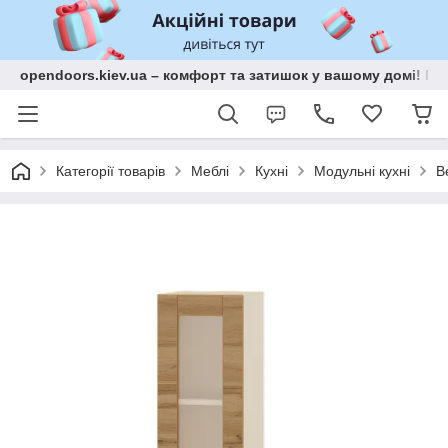
opendoors.kiev.ua – комфорт та затишок у вашому домі! Меб
Категорії товарів
Меблі
Кухні
Модульні кухні
В