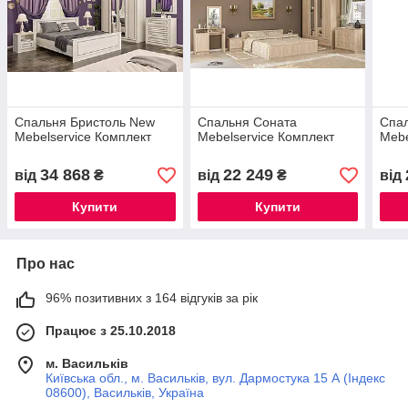
Спальня Бристоль New
Спальня Соната
Спа
Mebelservice Комплект
Mebelservice Комплект
Mebe
34 868
22 249
від
₴
від
₴
від
Купити
Купити
Про нас
96% позитивних з 164 відгуків за рік
Працює з 25.10.2018
м. Васильків
Київська обл., м. Васильків, вул. Дармостука 15 А (Індекс
08600), Васильків, Україна