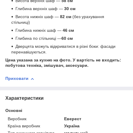
Висота верхніх шаф —
58 см
Глибина верхніх шаф —
30 см
Висота нижніх шаф —
82 см
(без урахування
стільниці)
Глибина нижніх шаф —
46 см
Глибина по стільниці —
60 см
Дверцята можуть відкриватися в різні боки: фасади
перенавішуються.
Цена указана за кухню на фото. У вартість не входить:
побутова техніка, змішувач, аксесуари.
Приховати
Характеристики
Основні
Виробник
Еверест
Країна виробник
Україна
Тип кухонного гарнітура
модульний