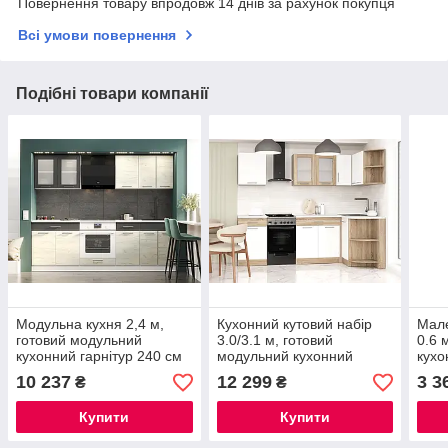
Повернення товару впродовж 14 днів за рахунок покупця
Всі умови повернення
Подібні товари компанії
Модульна кухня 2,4 м,
Кухонний кутовий набір
Мале
готовий модульний
3.0/3.1 м, готовий
0.6 
кухонний гарнітур 240 см
модульний кухонний
кухо
No3 Еко Еверест
гарнітур, кухня кутова No1
Евер
10 237
12 299
3 3
₴
₴
Еко Еверест
Купити
Купити