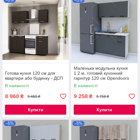
–5%
–5%
Маленька модульна кухня
Готова кухня 120 см для
1.2 м, готовий кухонний
квартири або будинку - ДСП
гарнітур 120 см Opendoors
В наявності
В наявності
8 960
9 258
₴
₴
9 460 ₴
9 758 ₴
Купити
Купити
–5%
–5%