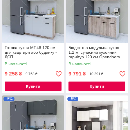
Готова кухня МП48 120 см
Бюджетна модульна кухня
для квартири або будинку -
1.2 м, сучасний кухонний
ДСП
гарнітур 120 см Opendoors
В наявності
В наявності
9 258
9 791
₴
₴
9 758 ₴
10 291 ₴
Купити
Купити
–5%
–5%