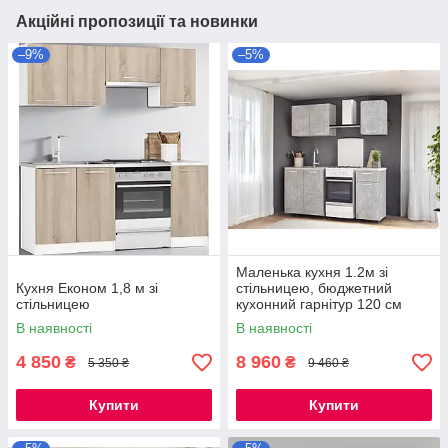
Акційні пропозиції та новинки
–9%
–5%
Маленька кухня 1.2м зі
Кухня Економ 1,8 м зі
стільницею, бюджетний
стільницею
кухонний гарнітур 120 см
Opendoors
В наявності
В наявності
4 850
8 960
₴
₴
5 350 ₴
9 460 ₴
Купити
Купити