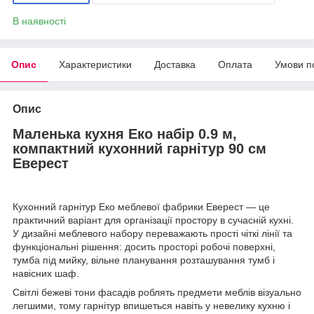
В наявності
Опис
Характеристики
Доставка
Оплата
Умови п
Опис
Маленька кухня Еко набір 0.9 м,
компактний кухонний гарнітур 90 см
Еверест
Кухонний гарнітур Еко меблевої фабрики Еверест — це
практичний варіант для організації простору в сучасній кухні.
У дизайні меблевого набору переважають прості чіткі лінії та
функціональні рішення: досить просторі робочі поверхні,
тумба під мийку, вільне планування розташування тумб і
навісних шаф.
Світлі бежеві тони фасадів роблять предмети меблів візуально
легшими, тому гарнітур впишеться навіть у невелику кухню і