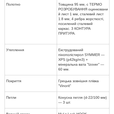
Полотно
Товщина 95 мм, с ТЕРМО
РОЗРОБУВАННЯ оцинковани
й лист 1 мм, сталевий лист
1.8 мм, 4 ребра жорсткості,
посилений сталевий
каркас. 3 КОНТУРА
ПРИТУРА.
Утеплення
Екструдований
пінополістирол SYMMER —
XPS (p42kg/m
3
) +
мінеральна вата "Izover" —
60 мм.
Покриття
Грецька зовнішня плівка
"Vinorit"
Петли
Конусна петля (d-22/100 мм)
— 3 шт.
Верхній замок
Mul-t-Lock HOOK