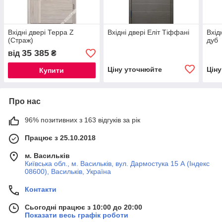
Вхідні двері Терра Z
Вхідні двері Еліт Тіффані
Вхід
(Страж)
дуб
35 385
від
₴
Ціну уточнюйте
Цін
Купити
Про нас
96% позитивних з 163 відгуків за рік
Працює з 25.10.2018
м. Васильків
Київська обл., м. Васильків, вул. Дармостука 15 А (Індекс
08600), Васильків, Україна
Контакти
Сьогодні працює з 10:00 до 20:00
Показати весь графік роботи