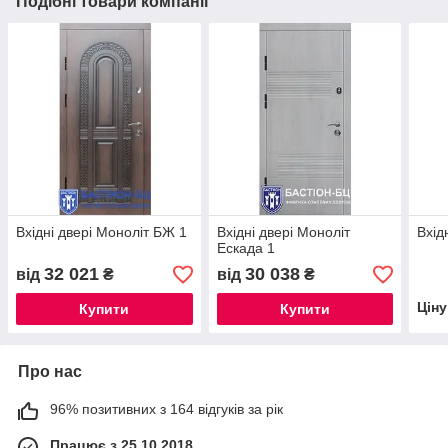
Подібні товари компанії
Вхідні двері Моноліт БЖ 1
Вхідні двері Моноліт
Вхід
Ескада 1
32 021
30 038
від
₴
від
₴
Цін
Купити
Купити
Про нас
96% позитивних з 164 відгуків за рік
Працює з 25.10.2018